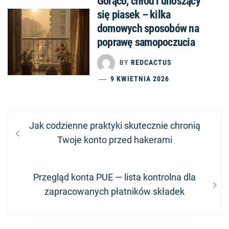
Gorąco, chłód i unoszący
się piasek – kilka
domowych sposobów na
poprawę samopoczucia
BY
REDCACTUS
9 KWIETNIA 2026
Nawigacja
Previous
Jak codzienne praktyki skutecznie chronią
wpisu
post:
Twoje konto przed hakerami
Next
Przegląd konta PUE — lista kontrolna dla
post:
zapracowanych płatników składek