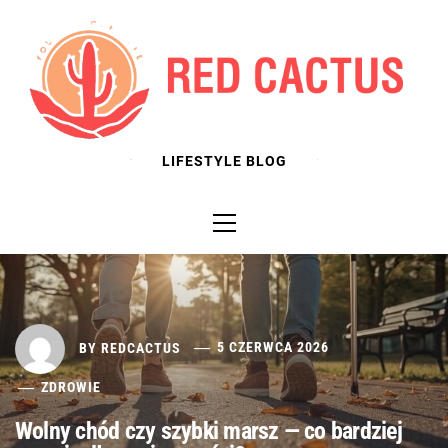
Skip
to
content
LIFESTYLE BLOG
Primary
Menu
BY
REDCACTUS
5 CZERWCA 2026
ZDROWIE
Wolny chód czy szybki marsz — co bardziej