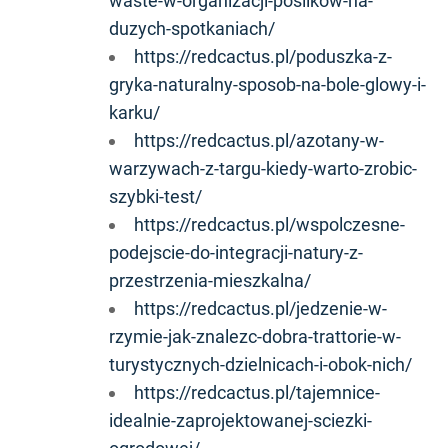
waste-w-organizacji-posilkow-na-
duzych-spotkaniach/
https://redcactus.pl/poduszka-z-
gryka-naturalny-sposob-na-bole-glowy-i-
karku/
https://redcactus.pl/azotany-w-
warzywach-z-targu-kiedy-warto-zrobic-
szybki-test/
https://redcactus.pl/wspolczesne-
podejscie-do-integracji-natury-z-
przestrzenia-mieszkalna/
https://redcactus.pl/jedzenie-w-
rzymie-jak-znalezc-dobra-trattorie-w-
turystycznych-dzielnicach-i-obok-nich/
https://redcactus.pl/tajemnice-
idealnie-zaprojektowanej-sciezki-