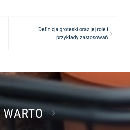
Next
Definicja groteski oraz jej role i
post:
przykłady zastosowań
O WARTO