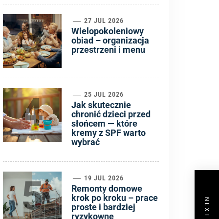
3
27 JUL 2026
Wielopokoleniowy
obiad – organizacja
przestrzeni i menu
4
25 JUL 2026
Jak skutecznie
chronić dzieci przed
słońcem — które
kremy z SPF warto
wybrać
5
19 JUL 2026
Remonty domowe
krok po kroku – prace
proste i bardziej
ryzykowne