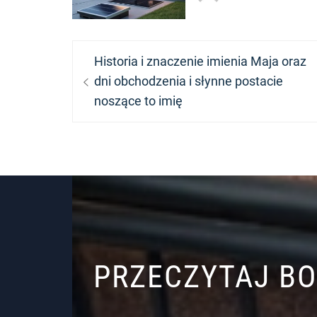
Nawigacja
Previous
Historia i znaczenie imienia Maja oraz
wpisu
post:
dni obchodzenia i słynne postacie
noszące to imię
PRZECZYTAJ B