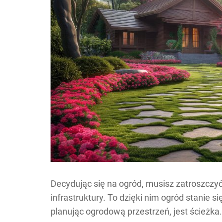
Decydując się na ogród, musisz zatroszczyć s
infrastruktury. To dzięki nim ogród stanie s
planując ogrodową przestrzeń, jest ścieżk