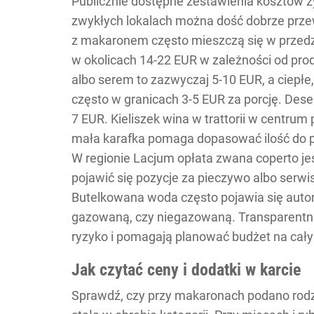
Publicznie dostępne zestawienia kosztów ż
zwykłych lokalach można dość dobrze przew
z makaronem często mieszczą się w przedzia
w okolicach 14-22 EUR w zależności od produ
albo serem to zazwyczaj 5-10 EUR, a ciepłe,
często w granicach 3-5 EUR za porcję. Deser
7 EUR. Kieliszek wina w trattorii w centrum
mała karafka pomaga dopasować ilość do p
W regionie Lacjum opłata zwana coperto je
pojawić się pozycje za pieczywo albo serwis
Butelkowana woda często pojawia się autom
gazowaną, czy niegazowaną. Transparentna k
ryzyko i pomagają planować budżet na cały
Jak czytać ceny i dodatki w karcie
Sprawdź, czy przy makaronach podano rodza