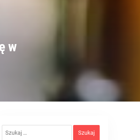
ię w
Szukaj: