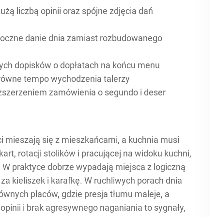
żą liczbą opinii oraz spójne zdjęcia dań
idoczne danie dnia zamiast rozbudowanego
snych dopisków o dopłatach na końcu menu
z równe tempo wychodzenia talerzy
ozszerzeniem zamówienia o segundo i deser
ci mieszają się z mieszkańcami, a kuchnia musi
art, rotacji stolików i pracującej na widoku kuchni,
 W praktyce dobrze wypadają miejsca z logiczną
za kieliszek i karafkę. W ruchliwych porach dnia
łównych placów, gdzie presja tłumu maleje, a
opinii i brak agresywnego naganiania to sygnały,