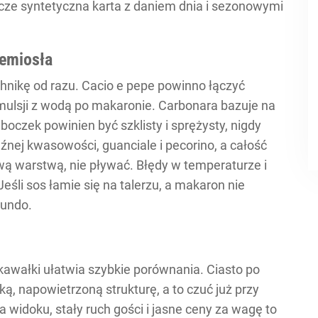
zcze syntetyczna karta z daniem dnia i sezonowymi
zemiosła
chnikę od razu. Cacio e pepe powinno łączyć
emulsji z wodą po makaronie. Carbonara bazuje na
 boczek powinien być szklisty i sprężysty, nigdy
nej kwasowości, guanciale i pecorino, a całość
 warstwą, nie pływać. Błędy w temperaturze i
eśli sos łamie się na talerzu, a makaron nie
gundo.
kawałki ułatwia szybkie porównania. Ciasto po
kką, napowietrzoną strukturę, a to czuć już przy
 widoku, stały ruch gości i jasne ceny za wagę to