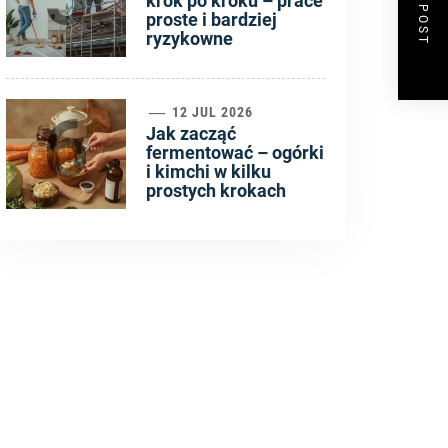
NEXT POST
krok po kroku – prace
proste i bardziej
ryzykowne
6
12 JUL 2026
Jak zacząć
fermentować – ogórki
i kimchi w kilku
prostych krokach