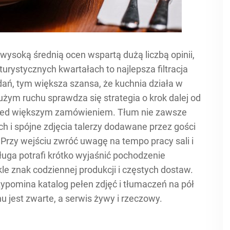
 wysoką średnią ocen wspartą dużą liczbą opinii,
 turystycznych kwartałach to najlepsza filtracja
 dań, tym większa szansa, że kuchnia działa w
użym ruchu sprawdza się strategia o krok dalej od
przed większym zamówieniem. Tłum nie zawsze
h i spójne zdjęcia talerzy dodawane przez gości
Przy wejściu zwróć uwagę na tempo pracy sali i
ługa potrafi krótko wyjaśnić pochodzenie
le znak codziennej produkcji i częstych dostaw.
zypomina katalog pełen zdjęć i tłumaczeń na pół
 jest zwarte, a serwis żywy i rzeczowy.