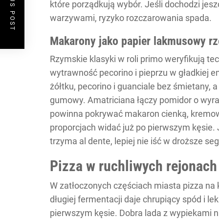
PREVIOUS POST
które porządkują wybór. Jeśli dochodzi jes
warzywami, ryzyko rozczarowania spada.
Makarony jako papier lakmusowy r
Rzymskie klasyki w roli primo weryfikują te
wytrawność pecorino i pieprzu w gładkiej 
żółtku, pecorino i guanciale bez śmietany, a
gumowy. Amatriciana łączy pomidor o wyraź
powinna pokrywać makaron cienką, kremową
proporcjach widać już po pierwszym kęsie. J
trzyma al dente, lepiej nie iść w droższe se
Pizza w ruchliwych rejonach
W zatłoczonych częściach miasta pizza na 
długiej fermentacji daje chrupiący spód i le
pierwszym kęsie. Dobra lada z wypiekami na