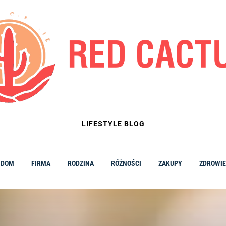
LIFESTYLE BLOG
DOM
FIRMA
RODZINA
RÓŻNOŚCI
ZAKUPY
ZDROWIE