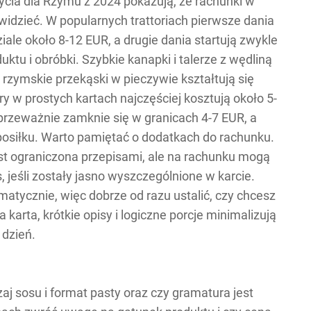
ycia dla Rzymu z 2024 pokazują, że rachunki w
idzieć. W popularnych trattoriach pierwsze dania
le około 8-12 EUR, a drugie dania startują zwykle
ktu i obróbki. Szybkie kanapki i talerze z wędliną
 rzymskie przekąski w pieczywie kształtują się
y w prostych kartach najczęściej kosztują około 5-
 przeważnie zamknie się w granicach 4-7 EUR, a
osiłku. Warto pamiętać o dodatkach do rachunku.
st ograniczona przepisami, ale na rachunku mogą
, jeśli zostały jasno wyszczególnione w karcie.
atycznie, więc dobrze od razu ustalić, czy chcesz
arta, krótkie opisy i logiczne porcje minimalizują
 dzień.
j sosu i format pasty oraz czy gramatura jest