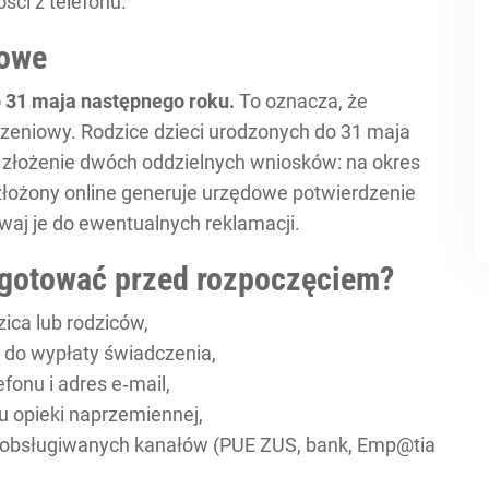
ści z telefonu.
iowe
 31 maja następnego roku.
To oznacza, że
czeniowy. Rodzice dzieci urodzonych do 31 maja
t złożenie dwóch oddzielnych wniosków: na okres
złożony online generuje urzędowe potwierdzenie
aj je do ewentualnych reklamacji.
ygotować przed rozpoczęciem?
zica lub rodziców,
do wypłaty świadczenia,
fonu i adres e‑mail,
u opieki naprzemiennej,
 obsługiwanych kanałów (PUE ZUS, bank, Emp@tia