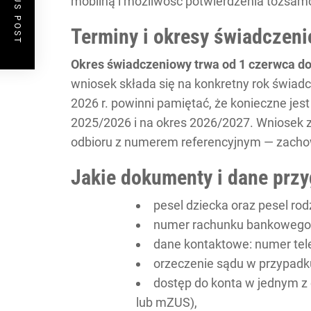
PREVIOUS POST
mobilną i możliwość potwierdzenia tożsamo
Terminy i okresy świadczen
Okres świadczeniowy trwa od 1 czerwca do
wniosek składa się na konkretny rok świad
2026 r. powinni pamiętać, że konieczne jes
2025/2026 i na okres 2026/2027. Wniosek 
odbioru z numerem referencyjnym — zachow
Jakie dokumenty i dane prz
pesel dziecka oraz pesel rod
numer rachunku bankowego 
dane kontaktowe: numer tele
orzeczenie sądu w przypadk
dostęp do konta w jednym z
lub mZUS),