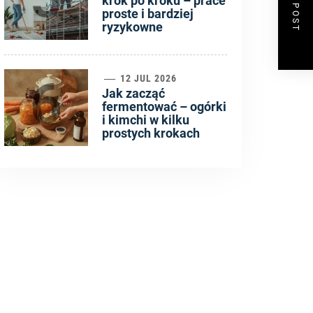
NEXT POST
krok po kroku – prace
proste i bardziej
ryzykowne
6
12 JUL 2026
Jak zacząć
fermentować – ogórki
i kimchi w kilku
prostych krokach