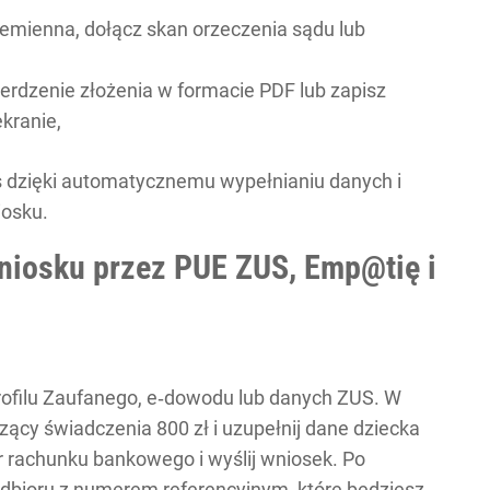
zemienna, dołącz skan orzeczenia sądu lub
ierdzenie złożenia w formacie PDF lub zapisz
kranie,
 dzięki automatycznemu wypełnianiu danych i
iosku.
wniosku przez PUE ZUS, Emp@tię i
rofilu Zaufanego, e‑dowodu lub danych ZUS. W
zący świadczenia 800 zł i uzupełnij dane dziecka
 rachunku bankowego i wyślij wniosek. Po
dbioru z numerem referencyjnym, które będziesz