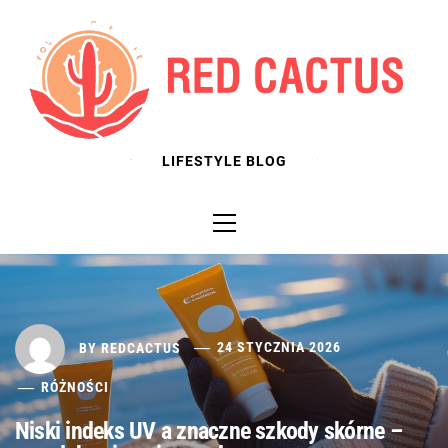
Skip
to
content
LIFESTYLE BLOG
Primary
Menu
BY
REDCACTUS
24 STYCZNIA 2026
RÓŻNOŚCI
Niski indeks UV a znaczne szkody skórne –