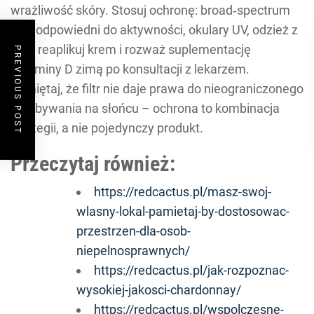
wrażliwość skóry. Stosuj ochronę: broad‑spectrum
SPF odpowiedni do aktywności, okulary UV, odzież z
UPF, reaplikuj krem i rozważ suplementację
PREVIOUS POST
witaminy D zimą po konsultacji z lekarzem.
Pamiętaj, że filtr nie daje prawa do nieograniczonego
przebywania na słońcu – ochrona to kombinacja
strategii, a nie pojedynczy produkt.
Przeczytaj również:
https://redcactus.pl/masz-swoj-
wlasny-lokal-pamietaj-by-dostosowac-
przestrzen-dla-osob-
niepelnosprawnych/
https://redcactus.pl/jak-rozpoznac-
wysokiej-jakosci-chardonnay/
https://redcactus.pl/wspolczesne-