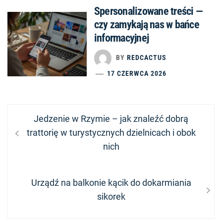
Spersonalizowane treści —
czy zamykają nas w bańce
informacyjnej
BY
REDCACTUS
17 CZERWCA 2026
Nawigacja
Previous
Jedzenie w Rzymie – jak znaleźć dobrą
wpisu
post:
trattorię w turystycznych dzielnicach i obok
nich
Next
Urządź na balkonie kącik do dokarmiania
post:
sikorek