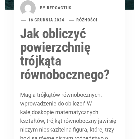
BY
REDCACTUS
16 GRUDNIA 2024
RÓŻNOŚCI
Jak obliczyć
powierzchnię
trójkąta
równobocznego?
Magia trójkątów równobocznych:
wprowadzenie do obliczeń W
kalejdoskopie matematycznych
kształtów, trójkąt równoboczny jawi się
niczym nieskazitelna figura, której trzy
boki są równe niczym rodzeństwo o