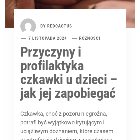
BY
REDCACTUS
7 LISTOPADA 2024
RÓŻNOŚCI
Przyczyny i
profilaktyka
czkawki u dzieci –
jak jej zapobiegać
Czkawka, choć z pozoru niegroźna,
potrafi być wyjątkowo irytującym i
uciążliwym doznaniem, które czasem
przytrafia się dzieciom z zaskakującą