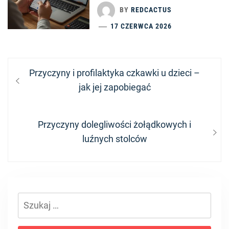
BY
REDCACTUS
17 CZERWCA 2026
Nawigacja
Previous
Przyczyny i profilaktyka czkawki u dzieci –
wpisu
post:
jak jej zapobiegać
Next
Przyczyny dolegliwości żołądkowych i
post:
luźnych stolców
Szukaj: