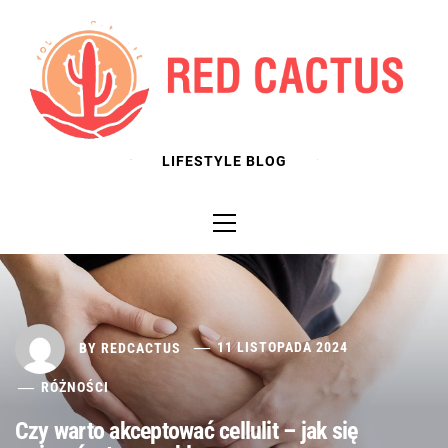
Skip
to
content
LIFESTYLE BLOG
Primary
Menu
BY
REDCACTUS
11 LISTOPADA 2024
RÓŻNOŚCI
Czy warto akceptować cellulit – jak się