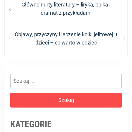
Nawigacja
Previous
Główne nurty literatury – liryka, epika i
wpisu
post:
dramat z przykładami
Next
Objawy, przyczyny i leczenie kolki jelitowej u
post:
dzieci – co warto wiedzieć
Szukaj:
KATEGORIE