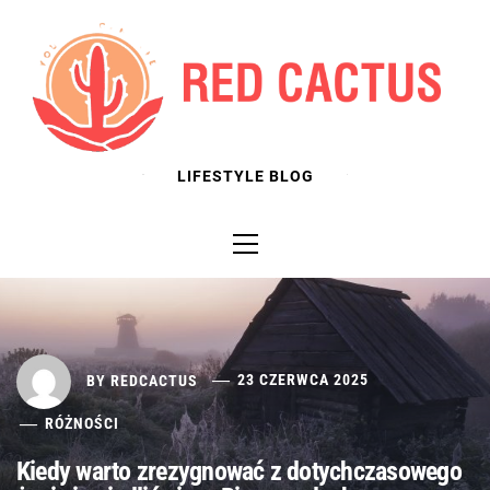
Skip
to
content
LIFESTYLE BLOG
Primary
Menu
BY
REDCACTUS
23 CZERWCA 2025
RÓŻNOŚCI
Kiedy warto zrezygnować z dotychczasowego