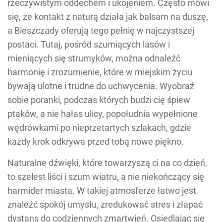
rzeczywistym oddechem i ukojeniem. Często mówi
się, że kontakt z naturą działa jak balsam na duszę,
a Bieszczady oferują tego pełnię w najczystszej
postaci. Tutaj, pośród szumiących lasów i
mieniących się strumyków, można odnaleźć
harmonię i zrozumienie, które w miejskim życiu
bywają ulotne i trudne do uchwycenia. Wyobraź
sobie poranki, podczas których budzi cię śpiew
ptaków, a nie hałas ulicy, popołudnia wypełnione
wędrówkami po nieprzetartych szlakach, gdzie
każdy krok odkrywa przed tobą nowe piękno.
Naturalne dźwięki, które towarzyszą ci na co dzień,
to szelest liści i szum wiatru, a nie niekończący się
harmider miasta. W takiej atmosferze łatwo jest
znaleźć spokój umysłu, zredukować stres i złapać
dystans do codziennych zmartwień. Osiedlając się