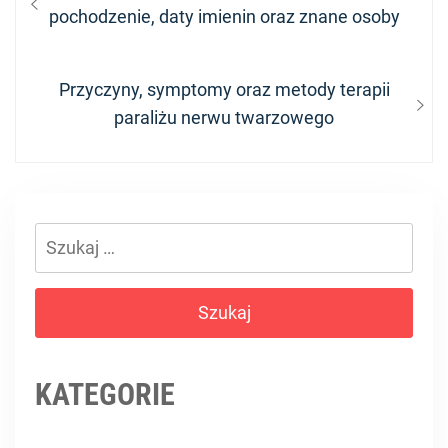
wpisu
post:
pochodzenie, daty imienin oraz znane osoby
Next
Przyczyny, symptomy oraz metody terapii
post:
paraliżu nerwu twarzowego
Szukaj:
KATEGORIE