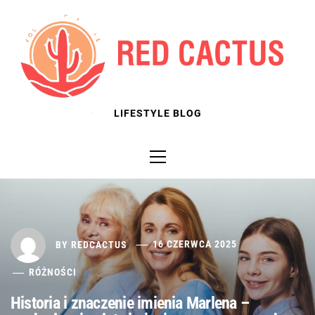
Skip
to
content
LIFESTYLE BLOG
Primary
Menu
BY
REDCACTUS
16 CZERWCA 2025
RÓŻNOŚCI
Historia i znaczenie imienia Marlena –