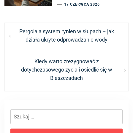
17 CZERWCA 2026
Nawigacja
Previous
Pergola a system rynien w słupach – jak
wpisu
post:
działa ukryte odprowadzanie wody
Next
Kiedy warto zrezygnować z
post:
dotychczasowego życia i osiedlić się w
Bieszczadach
Szukaj: