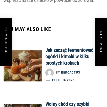
wspierać nasze dziecko w powrocie do zdrowia.
YOU MAY ALSO LIKE
PREVIOUS POST
NEXT POST
Jak zacząć fermentować –
ogórki i kimchi w kilku
prostych krokach
BY
REDCACTUS
12 LIPCA 2026
Wolny chód czy szybki