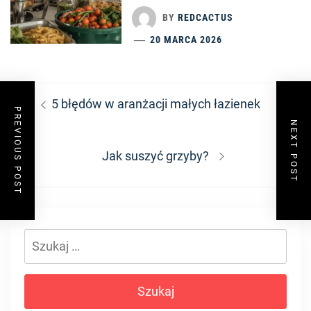
BY
REDCACTUS
20 MARCA 2026
Nawigacja
Previous
5 błędów w aranżacji małych łazienek
wpisu
PREVIOUS POST
post:
NEXT POST
Next
Jak suszyć grzyby?
post:
Szukaj: