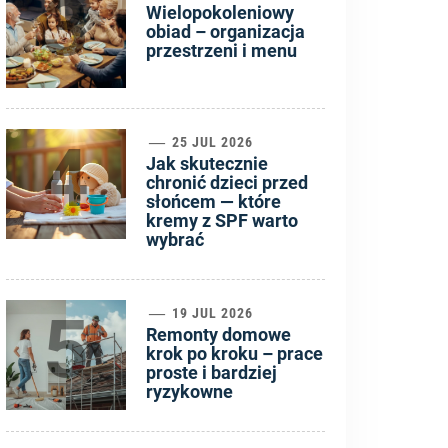
3
Wielopokoleniowy
obiad – organizacja
przestrzeni i menu
4
25 JUL 2026
Jak skutecznie
chronić dzieci przed
słońcem — które
kremy z SPF warto
wybrać
5
19 JUL 2026
Remonty domowe
krok po kroku – prace
proste i bardziej
ryzykowne