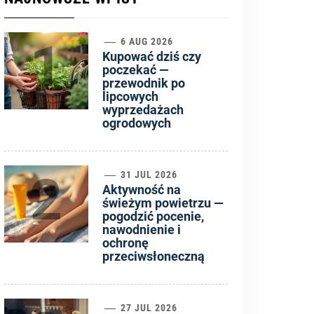
1
6 AUG 2026
Kupować dziś czy
poczekać —
przewodnik po
lipcowych
wyprzedażach
ogrodowych
2
31 JUL 2026
Aktywność na
świeżym powietrzu —
pogodzić pocenie,
nawodnienie i
ochronę
przeciwsłoneczną
27 JUL 2026