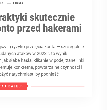
26
FIRMA
raktyki skutecznie
onto przed hakerami
szają ryzyko przejęcia konta — szczególnie
danych ataków w 2023 r. to wynik
jak słabe hasła, klikanie w podejrzane linki
ezentuje konkretne, powtarzalne czynności i
drożyć natychmiast, by podnieść
TAJ DALEJ