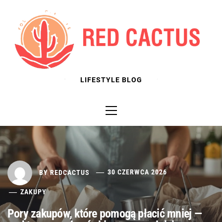
Skip
to
content
LIFESTYLE BLOG
Primary
Menu
BY
REDCACTUS
30 CZERWCA 2026
ZAKUPY
Pory zakupów, które pomogą płacić mniej —