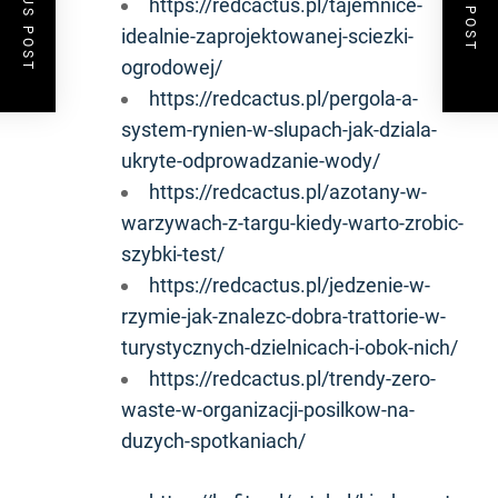
PREVIOUS POST
NEXT POST
https://redcactus.pl/tajemnice-
idealnie-zaprojektowanej-sciezki-
ogrodowej/
https://redcactus.pl/pergola-a-
system-rynien-w-slupach-jak-dziala-
ukryte-odprowadzanie-wody/
https://redcactus.pl/azotany-w-
warzywach-z-targu-kiedy-warto-zrobic-
szybki-test/
https://redcactus.pl/jedzenie-w-
rzymie-jak-znalezc-dobra-trattorie-w-
turystycznych-dzielnicach-i-obok-nich/
https://redcactus.pl/trendy-zero-
waste-w-organizacji-posilkow-na-
duzych-spotkaniach/