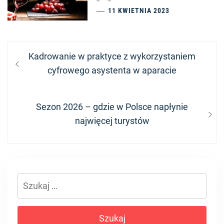
11 KWIETNIA 2023
Nawigacja
Previous
Kadrowanie w praktyce z wykorzystaniem
wpisu
post:
cyfrowego asystenta w aparacie
Next
Sezon 2026 – gdzie w Polsce napłynie
post:
najwięcej turystów
Szukaj: