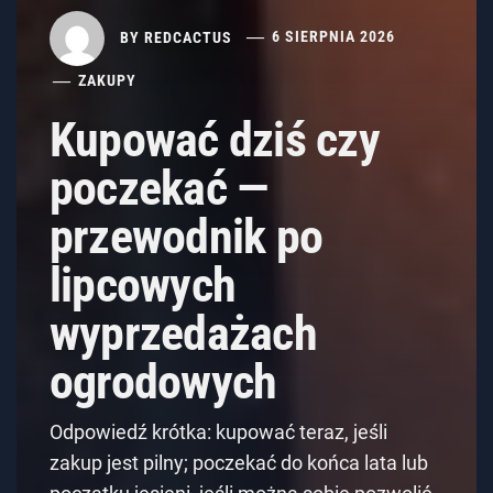
BY
REDCACTUS
6 SIERPNIA 2026
ZAKUPY
Kupować dziś czy
poczekać —
przewodnik po
lipcowych
wyprzedażach
ogrodowych
Odpowiedź krótka: kupować teraz, jeśli
zakup jest pilny; poczekać do końca lata lub