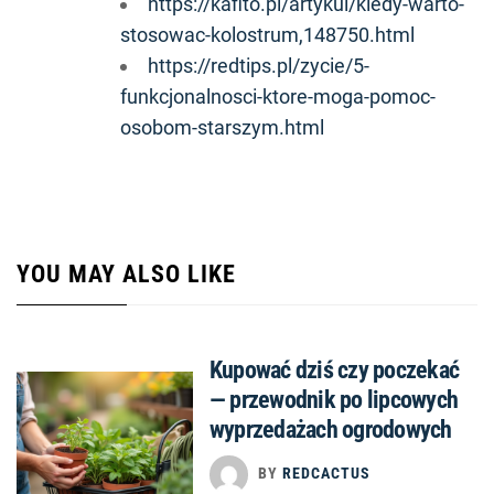
https://kafito.pl/artykul/kiedy-warto-
stosowac-kolostrum,148750.html
https://redtips.pl/zycie/5-
funkcjonalnosci-ktore-moga-pomoc-
osobom-starszym.html
YOU MAY ALSO LIKE
Kupować dziś czy poczekać
— przewodnik po lipcowych
wyprzedażach ogrodowych
BY
REDCACTUS