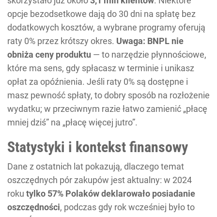
skorzystało już około
3,1 mln klientów
. Niektóre
opcje bezodsetkowe dają do 30 dni na spłatę bez
dodatkowych kosztów, a wybrane programy oferują
raty 0% przez krótszy okres.
Uwaga: BNPL nie
obniża ceny produktu
— to narzędzie płynnościowe,
które ma sens, gdy spłacasz w terminie i unikasz
opłat za opóźnienia. Jeśli raty 0% są dostępne i
masz pewność spłaty, to dobry sposób na rozłożenie
wydatku; w przeciwnym razie łatwo zamienić „płacę
mniej dziś” na „płacę więcej jutro”.
Statystyki i kontekst finansowy
Dane z ostatnich lat pokazują, dlaczego temat
oszczędnych pór zakupów jest aktualny: w 2024
roku
tylko 57% Polaków deklarowało posiadanie
oszczędności
, podczas gdy rok wcześniej było to