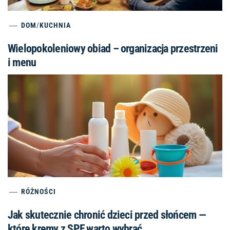
DOM
/
KUCHNIA
Wielopokoleniowy obiad – organizacja przestrzeni
i menu
RÓŻNOŚCI
Jak skutecznie chronić dzieci przed słońcem —
które kremy z SPF warto wybrać