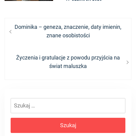
Nawigacja
Previous
Dominika – geneza, znaczenie, daty imienin,
wpisu
post:
znane osobistości
Next
Życzenia i gratulacje z powodu przyjścia na
post:
świat maluszka
Szukaj: