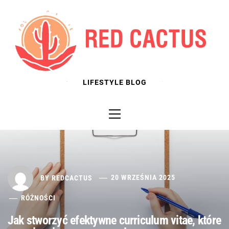
Skip
to
content
LIFESTYLE BLOG
Primary
Menu
BY
REDCACTUS
20 WRZEŚNIA 2025
RÓŻNOŚCI
Jak stworzyć efektywne curriculum vitae, które