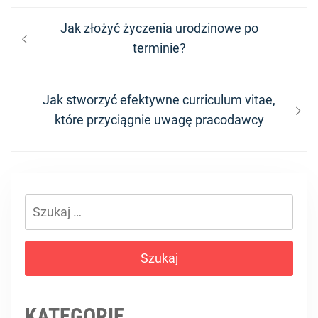
Nawigacja
Previous
Jak złożyć życzenia urodzinowe po
wpisu
post:
terminie?
Next
Jak stworzyć efektywne curriculum vitae,
post:
które przyciągnie uwagę pracodawcy
Szukaj:
KATEGORIE