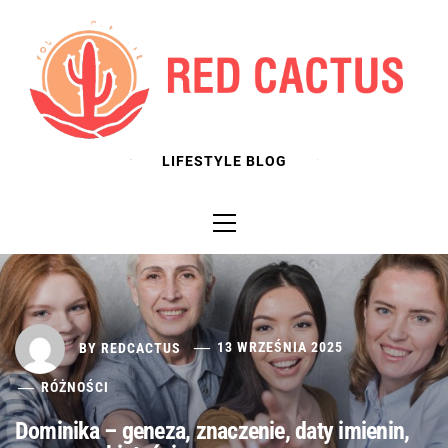
Skip
to
content
LIFESTYLE BLOG
Primary
Menu
BY
REDCACTUS
13 WRZEŚNIA 2025
RÓŻNOŚCI
Dominika – geneza, znaczenie, daty imienin,