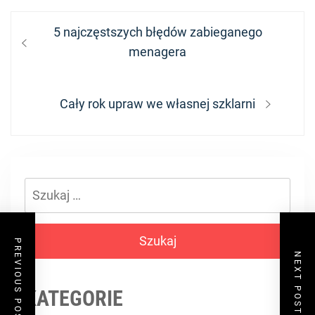
Nawigacja
Previous
5 najczęstszych błędów zabieganego
wpisu
post:
menagera
Next
Cały rok upraw we własnej szklarni
post:
Szukaj:
PREVIOUS POST
NEXT POST
KATEGORIE