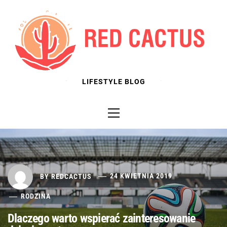
Skip
to
content
LIFESTYLE BLOG
Primary
Menu
BY
REDCACTUS
24 KWIETNIA 2019
RODZINA
Dlaczego warto wspierać zainteresowanie