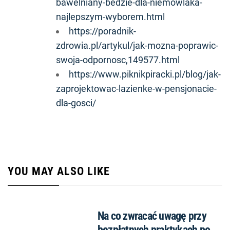
bawelniany-bedzie-dla-niemowlaka-
najlepszym-wyborem.html
https://poradnik-
zdrowia.pl/artykul/jak-mozna-poprawic-
swoja-odpornosc,149577.html
https://www.piknikpiracki.pl/blog/jak-
zaprojektowac-lazienke-w-pensjonacie-
dla-gosci/
YOU MAY ALSO LIKE
Na co zwracać uwagę przy
bezpłatnych praktykach po