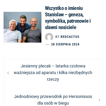
Wszystko o imieniu
Stanisław – geneza,
symbolika, patronowie i
sławni nosiciele
BY
REDCACTUS
28 SIERPNIA 2024
Nawigacja
Previous
Jesienny plecak – latarka czołowa
wpisu
post:
ważniejsza od aparatu i kilka niezbędnych
rzeczy
Next
Jednodniowy przewodnik po Hersonissos
post:
dla osób w biegu