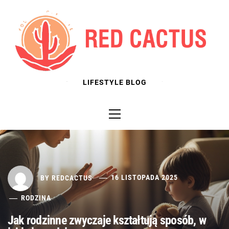
Skip
to
content
LIFESTYLE BLOG
Primary
Menu
BY
REDCACTUS
16 LISTOPADA 2025
RODZINA
Jak rodzinne zwyczaje kształtują sposób, w