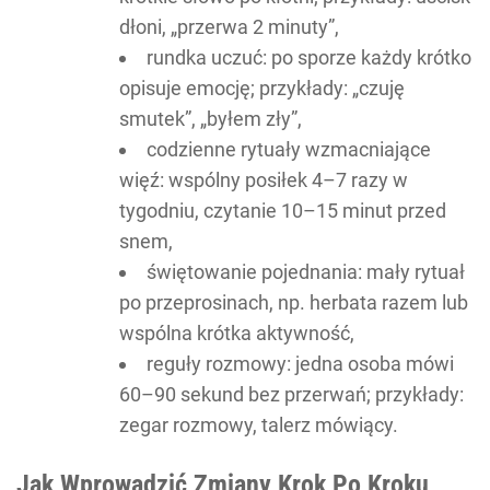
dłoni, „przerwa 2 minuty”,
rundka uczuć: po sporze każdy krótko
opisuje emocję; przykłady: „czuję
smutek”, „byłem zły”,
codzienne rytuały wzmacniające
więź: wspólny posiłek 4–7 razy w
tygodniu, czytanie 10–15 minut przed
snem,
świętowanie pojednania: mały rytuał
po przeprosinach, np. herbata razem lub
wspólna krótka aktywność,
reguły rozmowy: jedna osoba mówi
60–90 sekund bez przerwań; przykłady:
zegar rozmowy, talerz mówiący.
Jak Wprowadzić Zmiany Krok Po Kroku