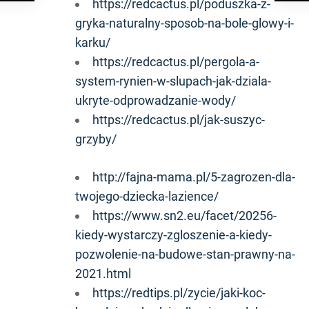
https://redcactus.pl/poduszka-z-
gryka-naturalny-sposob-na-bole-glowy-i-
karku/
https://redcactus.pl/pergola-a-
system-rynien-w-slupach-jak-dziala-
ukryte-odprowadzanie-wody/
https://redcactus.pl/jak-suszyc-
grzyby/
http://fajna-mama.pl/5-zagrozen-dla-
twojego-dziecka-lazience/
https://www.sn2.eu/facet/20256-
kiedy-wystarczy-zgloszenie-a-kiedy-
pozwolenie-na-budowe-stan-prawny-na-
2021.html
https://redtips.pl/zycie/jaki-koc-