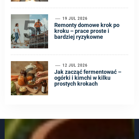
5
19 JUL 2026
Remonty domowe krok po
kroku – prace proste i
bardziej ryzykowne
6
12 JUL 2026
Jak zacząć fermentować –
ogórki i kimchi w kilku
prostych krokach