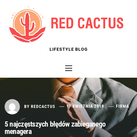
Skip
to
content
LIFESTYLE BLOG
Primary
Menu
BY
REDCACTUS
17 KWIETNIA 2019
FIRMA
5 najczęstszych błędów zabieganego
menagera