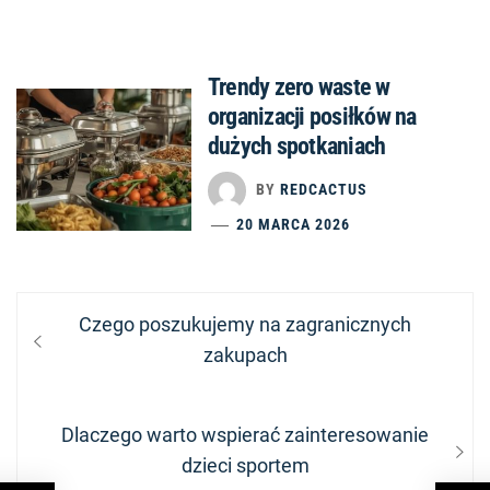
Trendy zero waste w
organizacji posiłków na
dużych spotkaniach
BY
REDCACTUS
20 MARCA 2026
Nawigacja
Previous
Czego poszukujemy na zagranicznych
wpisu
post:
zakupach
Next
Dlaczego warto wspierać zainteresowanie
post:
dzieci sportem