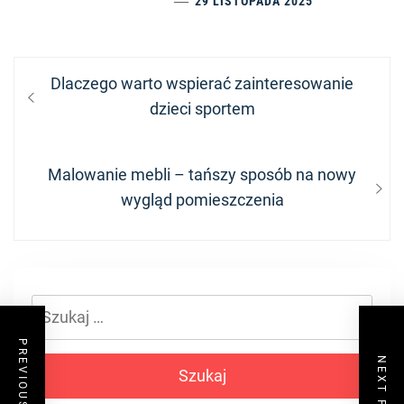
29 LISTOPADA 2025
Nawigacja
Previous
Dlaczego warto wspierać zainteresowanie
wpisu
post:
dzieci sportem
Next
Malowanie mebli – tańszy sposób na nowy
post:
wygląd pomieszczenia
Szukaj:
PREVIOUS POST
NEXT POST