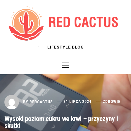
Skip
to
content
LIFESTYLE BLOG
Primary
Menu
BY
REDCACTUS
31 LIPCA 2024
ZDROWIE
Wysoki poziom cukru we krwi – przyczyny i
skutki