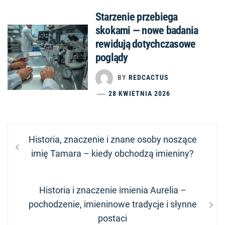
Starzenie przebiega
skokami — nowe badania
rewidują dotychczasowe
poglądy
BY
REDCACTUS
28 KWIETNIA 2026
Nawigacja
Previous
Historia, znaczenie i znane osoby noszące
wpisu
post:
imię Tamara – kiedy obchodzą imieniny?
Next
Historia i znaczenie imienia Aurelia –
post:
pochodzenie, imieninowe tradycje i słynne
postaci