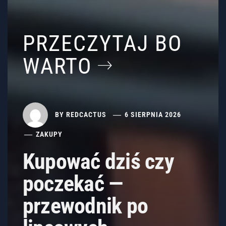
PRZECZYTAJ BO
WARTO
BY
REDCACTUS
6 SIERPNIA 2026
ZAKUPY
Kupować dziś czy
poczekać —
przewodnik po