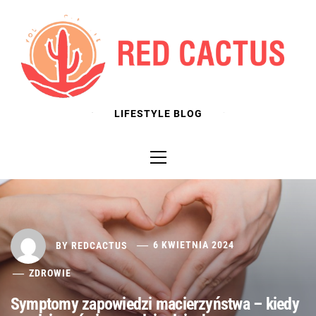
Skip
to
content
LIFESTYLE BLOG
Primary
Menu
BY
REDCACTUS
6 KWIETNIA 2024
ZDROWIE
Symptomy zapowiedzi macierzyństwa – kiedy