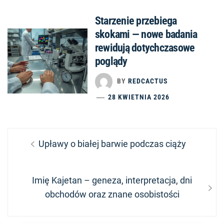
Starzenie przebiega
skokami — nowe badania
rewidują dotychczasowe
poglądy
BY
REDCACTUS
28 KWIETNIA 2026
Nawigacja
Previous
Upławy o białej barwie podczas ciąży
wpisu
post:
Next
Imię Kajetan – geneza, interpretacja, dni
post:
obchodów oraz znane osobistości