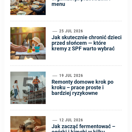
menu
4
25 JUL 2026
Jak skutecznie chronić dzieci
przed słońcem — które
kremy z SPF warto wybrać
5
19 JUL 2026
Remonty domowe krok po
kroku – prace proste i
bardziej ryzykowne
6
12 JUL 2026
Jak zacząć fermentować –
ogórki i kimchi w kilku