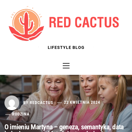
Skip
to
content
LIFESTYLE BLOG
Primary
Menu
BY
REDCACTUS
22 KWIETNIA 2024
RODZINA
O imieniu Martyna – geneza, semantyka, data