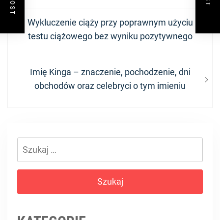
Nawigacja
Previous
Wykluczenie ciąży przy poprawnym użyciu
wpisu
post:
testu ciążowego bez wyniku pozytywnego
Next
Imię Kinga – znaczenie, pochodzenie, dni
post:
obchodów oraz celebryci o tym imieniu
Szukaj: