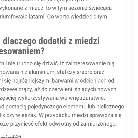
wykonane z miedzi to w tym sezonie świecąca
 triumfowała latami. Co warto wiedzieć o tym
– dlaczego dodatki z miedzi
eresowaniem?
 nie trudno się dziwić, iż zainteresowanie nią
inowana niż aluminium, stal czy srebro oraz
ni się najróżniejszymi barwami w odcieniach od
e rdzawe brązy, aż do czerwieni lśniących nowych
 częściej wykorzystywana we wnętrzarstwie.
od postacią pojedynczego elementu lub nielicznego
tolik czy wieszak. W przypadku miedzi sprawdza się
może przynieść efekt odwrotny od zamierzonego.