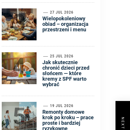
3
27 JUL 2026
Wielopokoleniowy
obiad – organizacja
przestrzeni i menu
4
25 JUL 2026
Jak skutecznie
chronić dzieci przed
słońcem — które
kremy z SPF warto
wybrać
5
19 JUL 2026
Remonty domowe
krok po kroku – prace
proste i bardziej
ryzykowne