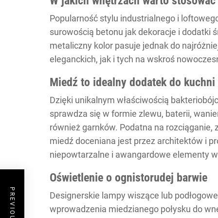
W jakich wnętrzach warto stosować
Popularność stylu industrialnego i loftowego 
surowością betonu jak dekoracje i dodatki 
metaliczny kolor pasuje jednak do najróżni
eleganckich, jak i tych na wskroś nowoczes
Miedź to idealny dodatek do kuchni
Dzięki unikalnym właściwością bakteriobójc
sprawdza się w formie zlewu, baterii, wanie
również garnków. Podatna na rozciąganie, 
miedź doceniana jest przez architektów i pro
niepowtarzalne i awangardowe elementy w
Oświetlenie o ognistorudej barwie
Designerskie lampy wiszące lub podłogowe 
wprowadzenia miedzianego połysku do wnę