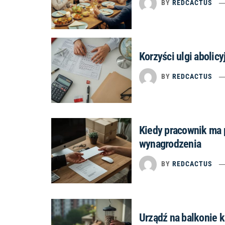
BY
REDCACTUS
Korzyści ulgi abolicy
BY
REDCACTUS
Kiedy pracownik ma 
wynagrodzenia
BY
REDCACTUS
Urządź na balkonie k