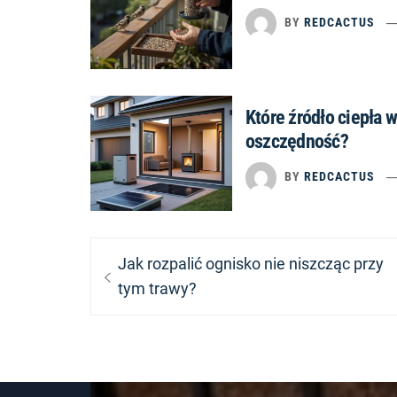
BY
REDCACTUS
Które źródło ciepła 
oszczędność?
BY
REDCACTUS
Nawigacja
Previous
Jak rozpalić ognisko nie niszcząc przy
wpisu
post:
tym trawy?