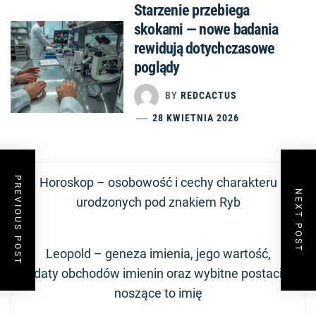
Starzenie przebiega
skokami — nowe badania
rewidują dotychczasowe
poglądy
BY
REDCACTUS
28 KWIETNIA 2026
Nawigacja
Previous
PREVIOUS POST
Horoskop – osobowość i cechy charakteru
wpisu
NEXT POST
post:
urodzonych pod znakiem Ryb
Next
Leopold – geneza imienia, jego wartość,
post:
daty obchodów imienin oraz wybitne postaci
noszące to imię