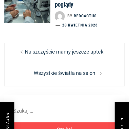
poglądy
BY
REDCACTUS
28 KWIETNIA 2026
Nawigacja
Previous
Na szczęście mamy jeszcze apteki
wpisu
post:
Next
Wszystkie światła na salon
post:
Szukaj: