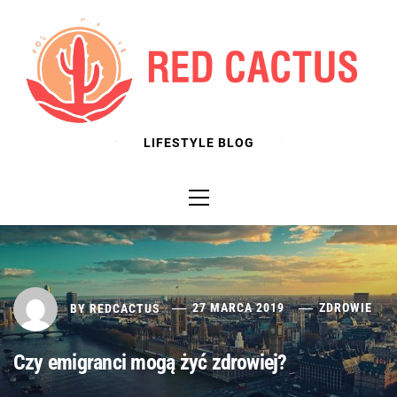
Skip
to
content
LIFESTYLE BLOG
Primary
Menu
BY
REDCACTUS
27 MARCA 2019
ZDROWIE
Czy emigranci mogą żyć zdrowiej?