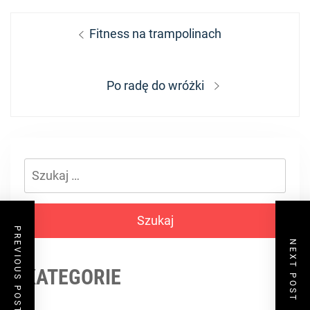
Nawigacja
Previous
Fitness na trampolinach
wpisu
post:
Next
Po radę do wróżki
post:
Szukaj:
PREVIOUS POST
NEXT POST
KATEGORIE