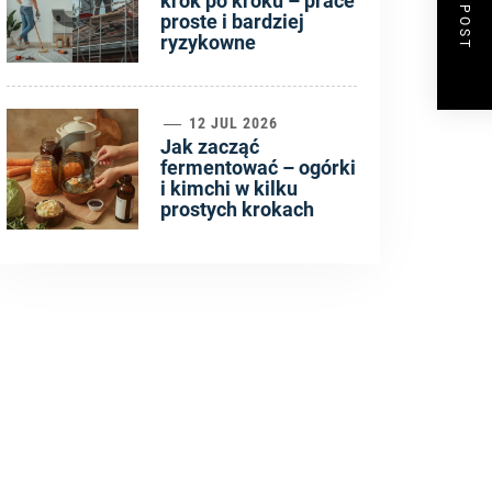
NEXT POST
krok po kroku – prace
proste i bardziej
ryzykowne
6
12 JUL 2026
Jak zacząć
fermentować – ogórki
i kimchi w kilku
prostych krokach