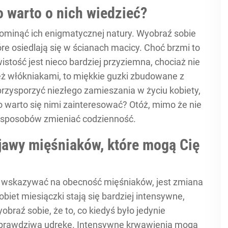
o warto o nich wiedzieć?
ominąć ich enigmatycznej natury. Wyobraź sobie
óre osiedlają się w ścianach macicy. Choć brzmi to
stość jest nieco bardziej przyziemna, chociaż nie
eż włókniakami, to miękkie guzki zbudowane z
przysporzyć niezłego zamieszania w życiu kobiety,
o warto się nimi zainteresować? Otóż, mimo że nie
le sposobów zmieniać codzienność.
bjawy mięśniaków, które mogą Cię
 wskazywać na obecność mięśniaków, jest zmiana
iet miesiączki stają się bardziej intensywne,
braź sobie, że to, co kiedyś było jedynie
w prawdziwą udrękę. Intensywne krwawienia mogą