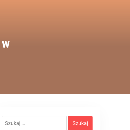
 w
Szukaj: