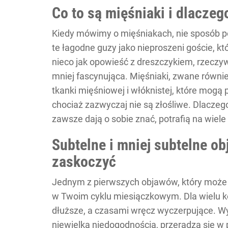
Co to są mięśniaki i dlaczeg
Kiedy mówimy o mięśniakach, nie sposób p
te łagodne guzy jako nieproszeni goście, kt
nieco jak opowieść z dreszczykiem, rzeczywi
mniej fascynująca. Mięśniaki, zwane równi
tkanki mięśniowej i włóknistej, które mogą 
chociaż zazwyczaj nie są złośliwe. Dlaczeg
zawsze dają o sobie znać, potrafią na wie
Subtelne i mniej subtelne o
zaskoczyć
Jednym z pierwszych objawów, który może
w Twoim cyklu miesiączkowym. Dla wielu kob
dłuższe, a czasami wręcz wyczerpujące. Wyo
niewielką niedogodnością, przeradza się 