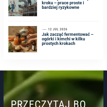
5
kroku – prace proste i
bardziej ryzykowne
6
12 JUL 2026
Jak zacząć fermentować –
ogórki i kimchi w kilku
prostych krokach
PRZECZYTAJ BO