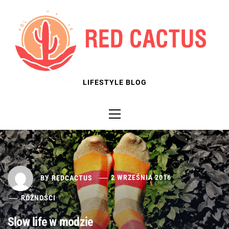
Skip
to
content
LIFESTYLE BLOG
Primary
Menu
BY
REDCACTUS
2 WRZEŚNIA 2016
RÓŻNOŚCI
Slow life w modzie