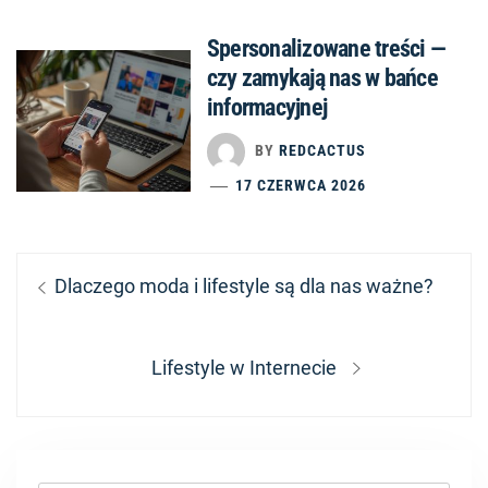
Spersonalizowane treści —
czy zamykają nas w bańce
informacyjnej
BY
REDCACTUS
17 CZERWCA 2026
Nawigacja
Previous
Dlaczego moda i lifestyle są dla nas ważne?
wpisu
post:
Next
Lifestyle w Internecie
post: