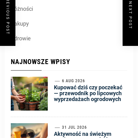
PREVIOUS POST
NEXT POST
Różności
Zakupy
Zdrowie
NAJNOWSZE WPISY
1
6 AUG 2026
Kupować dziś czy poczekać
— przewodnik po lipcowych
wyprzedażach ogrodowych
31 JUL 2026
Aktywność na świeżym