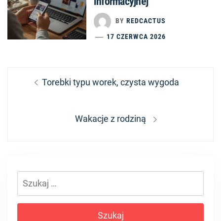
informacyjnej
BY
REDCACTUS
17 CZERWCA 2026
Nawigacja
Previous
Torebki typu worek, czysta wygoda
wpisu
post:
Next
Wakacje z rodziną
post:
Szukaj: