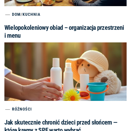
DOM
/
KUCHNIA
Wielopokoleniowy obiad – organizacja przestrzeni
i menu
RÓŻNOŚCI
Jak skutecznie chronić dzieci przed słońcem —
które kremy z SPF warto wybrać