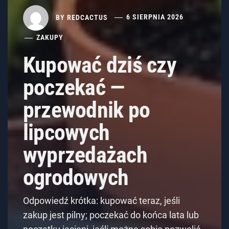
BY
REDCACTUS
6 SIERPNIA 2026
ZAKUPY
Kupować dziś czy
poczekać —
przewodnik po
lipcowych
wyprzedażach
ogrodowych
Odpowiedź krótka: kupować teraz, jeśli
zakup jest pilny; poczekać do końca lata lub