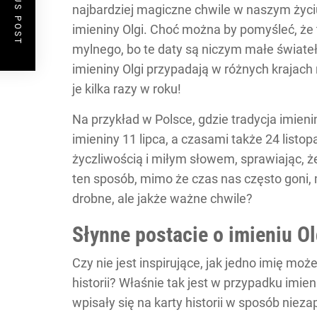
PREVIOUS POST
najbardziej magiczne chwile w naszym życiu 
imieniny Olgi. Choć można by pomyśleć, że t
mylnego, bo te daty są niczym małe świateł
imieniny Olgi przypadają w różnych krajac
je kilka razy w roku!
Na przykład w Polsce, gdzie tradycja imien
imieniny 11 lipca, a czasami także 24 listo
życzliwością i miłym słowem, sprawiając, że
ten sposób, mimo że czas nas często goni,
drobne, ale jakże ważne chwile?
Słynne postacie o imieniu O
Czy nie jest inspirujące, jak jedno imię moż
historii? Właśnie tak jest w przypadku imieni
wpisały się na karty historii w sposób nie