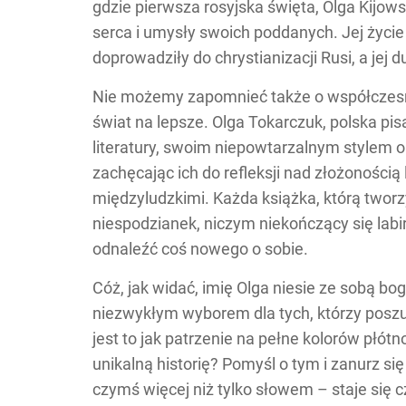
gdzie pierwsza rosyjska święta, Olga Kijow
serca i umysły swoich poddanych. Jej życie
doprowadziły do chrystianizacji Rusi, a jej 
Nie możemy zapomnieć także o współczesny
świat na lepsze. Olga Tokarczuk, polska pi
literatury, swoim niepowtarzalnym stylem o
zachęcając ich do refleksji nad złożonością
międzyludzkimi. Każda książka, którą tworzy
niespodzianek, niczym niekończący się labi
odnaleźć coś nowego o sobie.
Cóż, jak widać, imię Olga niesie ze sobą boga
niezwykłym wyborem dla tych, którzy poszuk
jest to jak patrzenie na pełne kolorów płó
unikalną historię? Pomyśl o tym i zanurz si
czymś więcej niż tylko słowem – staje się 