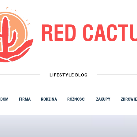
LIFESTYLE BLOG
DOM
FIRMA
RODZINA
RÓŻNOŚCI
ZAKUPY
ZDROWIE