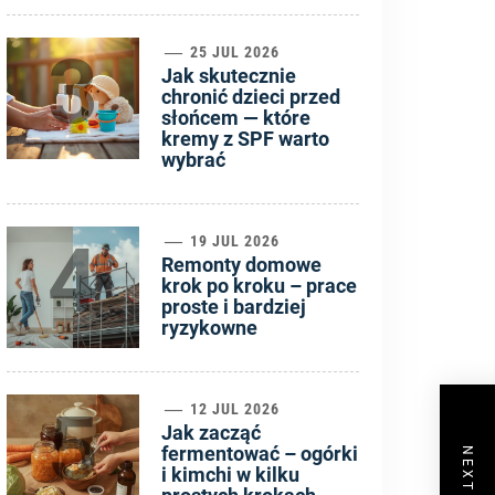
3
25 JUL 2026
Jak skutecznie
chronić dzieci przed
słońcem — które
kremy z SPF warto
wybrać
4
19 JUL 2026
Remonty domowe
krok po kroku – prace
proste i bardziej
ryzykowne
5
12 JUL 2026
Jak zacząć
fermentować – ogórki
i kimchi w kilku