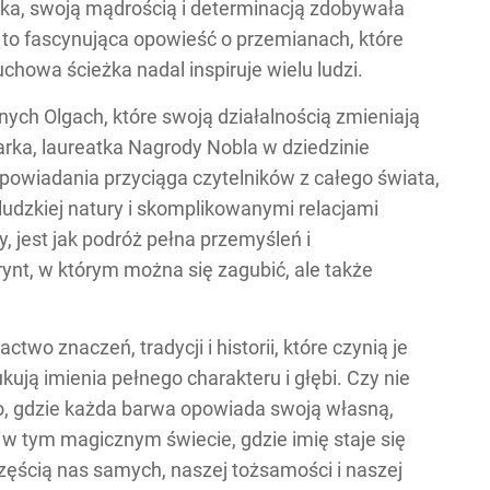
ska, swoją mądrością i determinacją zdobywała
 to fascynująca opowieść o przemianach, które
duchowa ścieżka nadal inspiruje wielu ludzi.
ch Olgach, które swoją działalnością zmieniają
sarka, laureatka Nagrody Nobla w dziedzinie
powiadania przyciąga czytelników z całego świata,
 ludzkiej natury i skomplikowanymi relacjami
, jest jak podróż pełna przemyśleń i
rynt, w którym można się zagubić, ale także
ctwo znaczeń, tradycji i historii, które czynią je
ują imienia pełnego charakteru i głębi. Czy nie
tno, gdzie każda barwa opowiada swoją własną,
ę w tym magicznym świecie, gdzie imię staje się
częścią nas samych, naszej tożsamości i naszej