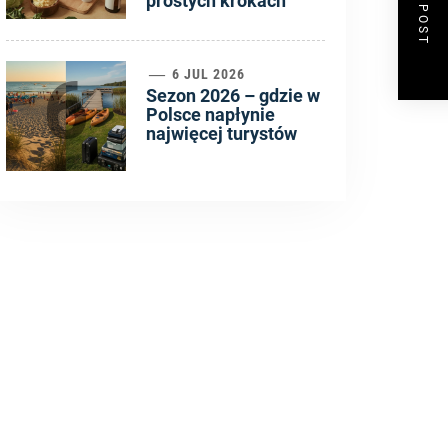
NEXT POST
prostych krokach
6
6 JUL 2026
Sezon 2026 – gdzie w
Polsce napłynie
najwięcej turystów