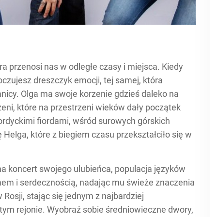
óra przenosi nas w odległe czasy i miejsca. Kiedy
zujesz dreszczyk emocji, tej samej, która
mnicy. Olga ma swoje korzenie gdzieś daleko na
zeni, które na przestrzeni wieków dały początek
rdyckimi fiordami, wśród surowych górskich
 Helga, które z biegiem czasu przekształciło się w
na koncert swojego ulubieńca, populacja języków
zmem i serdecznością, nadając mu świeże znaczenia
w Rosji, stając się jednym z najbardziej
 tym rejonie. Wyobraź sobie średniowieczne dwory,