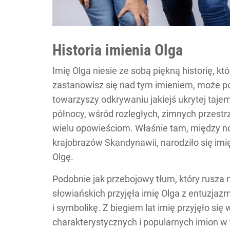
Historia imienia Olga
Imię Olga niesie ze sobą piękną historię, kt
zastanowisz się nad tym imieniem, może poc
towarzyszy odkrywaniu jakiejś ukrytej taje
północy, wśród rozległych, zimnych przestr
wielu opowieściom. Właśnie tam, między no
krajobrazów Skandynawii, narodziło się imię
Olgę.
Podobnie jak przebojowy tłum, który rusza 
słowiańskich przyjęła imię Olga z entuzja
i symbolikę. Z biegiem lat imię przyjęło się 
charakterystycznych i popularnych imion w