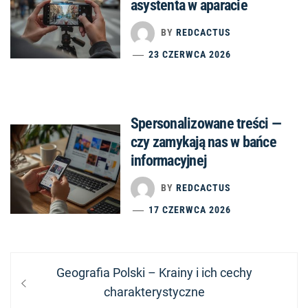
asystenta w aparacie
BY
REDCACTUS
23 CZERWCA 2026
Spersonalizowane treści —
czy zamykają nas w bańce
informacyjnej
BY
REDCACTUS
17 CZERWCA 2026
Nawigacja
Previous
Geografia Polski – Krainy i ich cechy
wpisu
post:
charakterystyczne