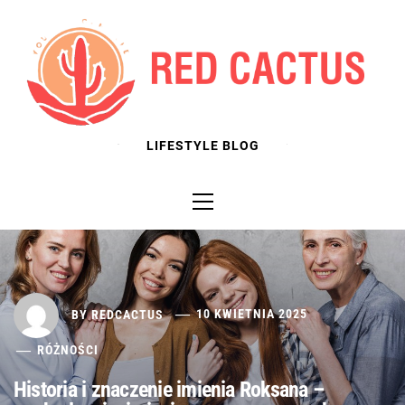
Skip
to
content
LIFESTYLE BLOG
Primary
Menu
BY
REDCACTUS
10 KWIETNIA 2025
RÓŻNOŚCI
Historia i znaczenie imienia Roksana –