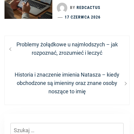
BY
REDCACTUS
17 CZERWCA 2026
Nawigacja
Previous
Problemy żołądkowe u najmłodszych – jak
wpisu
post:
rozpoznać, zrozumieć i leczyć
Next
Historia i znaczenie imienia Natasza – kiedy
post:
obchodzone są imieniny oraz znane osoby
noszące to imię
Szukaj: