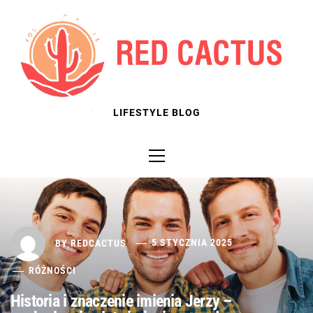
Skip
to
content
LIFESTYLE BLOG
Primary
Menu
BY
REDCACTUS
5 STYCZNIA 2025
RÓŻNOŚCI
Historia i znaczenie imienia Jerzy –