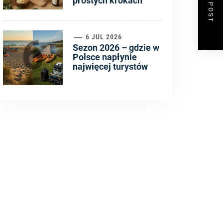
NEXT POST
prostych krokach
6
6 JUL 2026
Sezon 2026 – gdzie w
Polsce napłynie
najwięcej turystów