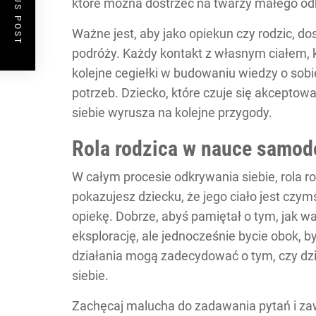
PREVIOUS POST
które można dostrzec na twarzy małego od
Ważne jest, aby jako opiekun czy rodzic, do
podróży. Każdy kontakt z własnym ciałem, k
kolejne cegiełki w budowaniu wiedzy o sobi
potrzeb. Dziecko, które czuje się akceptow
siebie wyrusza na kolejne przygody.
Rola rodzica w nauce samod
W całym procesie odkrywania siebie, rola ro
pokazujesz dziecku, że jego ciało jest czy
opiekę. Dobrze, abyś pamiętał o tym, jak 
eksplorację, ale jednocześnie bycie obok, b
działania mogą zadecydować o tym, czy dz
siebie.
Zachęcaj malucha do zadawania pytań i zaws