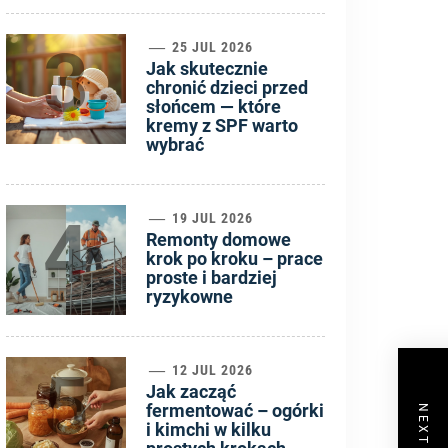
3
25 JUL 2026
Jak skutecznie
chronić dzieci przed
słońcem — które
kremy z SPF warto
wybrać
4
19 JUL 2026
Remonty domowe
krok po kroku – prace
proste i bardziej
ryzykowne
5
12 JUL 2026
Jak zacząć
fermentować – ogórki
i kimchi w kilku