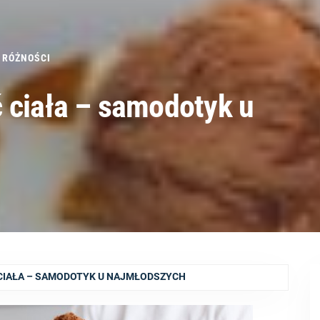
RÓŻNOŚCI
 ciała – samodotyk u
 CIAŁA – SAMODOTYK U NAJMŁODSZYCH