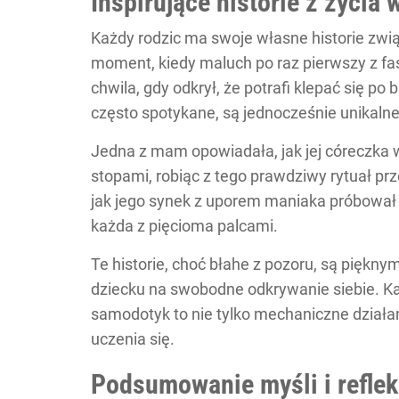
Inspirujące historie z życia 
Każdy rodzic ma swoje własne historie zwi
moment, kiedy maluch po raz pierwszy z fa
chwila, gdy odkrył, że potrafi klepać się po
często spotykane, są jednocześnie unikalne 
Jedna z mam opowiadała, jak jej córeczka 
stopami, robiąc z tego prawdziwy rytuał pr
jak jego synek z uporem maniaka próbował z
każda z pięcioma palcami.
Te historie, choć błahe z pozoru, są piękny
dziecku na swobodne odkrywanie siebie. Ka
samodotyk to nie tylko mechaniczne działan
uczenia się.
Podsumowanie myśli i reflek