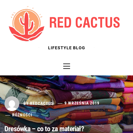
Skip
to
content
LIFESTYLE BLOG
Primary
Menu
BY
REDCACTUS
9 WRZEŚNIA 2019
RÓŻNOŚCI
Dresówka – co to za materiał?