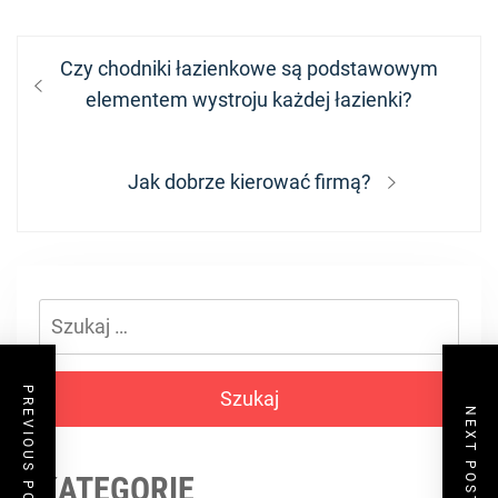
Nawigacja
Previous
Czy chodniki łazienkowe są podstawowym
wpisu
post:
elementem wystroju każdej łazienki?
Next
Jak dobrze kierować firmą?
post:
Szukaj:
PREVIOUS POST
NEXT POST
KATEGORIE