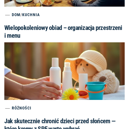
DOM
/
KUCHNIA
Wielopokoleniowy obiad – organizacja przestrzeni
i menu
RÓŻNOŚCI
Jak skutecznie chronić dzieci przed słońcem —
które kremy z SPF warto wybrać