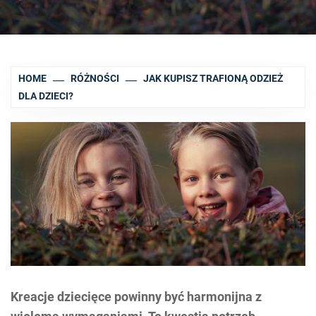
HOME
RÓŻNOŚCI
JAK KUPISZ TRAFIONĄ ODZIEŻ
DLA DZIECI?
Kreacje dziecięce powinny być harmonijna z