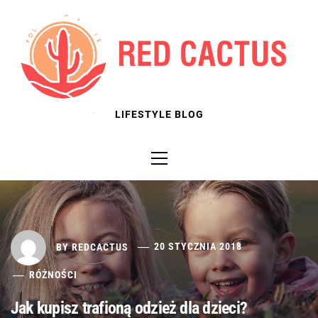
Skip
to
content
LIFESTYLE BLOG
Primary
Menu
BY
REDCACTUS
20 STYCZNIA 2018
RÓŻNOŚCI
Jak kupisz trafioną odzież dla dzieci?