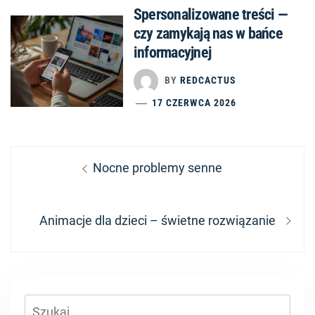
Spersonalizowane treści —
czy zamykają nas w bańce
informacyjnej
BY
REDCACTUS
17 CZERWCA 2026
Nawigacja
Previous
Nocne problemy senne
wpisu
post:
Next
Animacje dla dzieci – świetne rozwiązanie
post:
Szukaj: