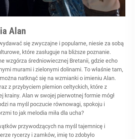
ia Alan
wydawać się zwyczajne i popularne, niesie za sobą
ulturowe, które zasługuje na bliższe poznanie.
e wzgórza średniowiecznej Bretanii, gdzie echo
nymi murami i zielonymi dolinami. To właśnie tam,
y można natknąć się na wzmianki o imieniu Alan.
raz z przybyciem plemion celtyckich, które z
j krainy. Alan w swojej pierwotnej formie mógł
odzi na myśl poczucie równowagi, spokoju i
rzmi to jak melodia miła dla ucha?
ż wątków przywodzących na myśl tajemnicę i
rze rycerzy i zamków, imię to zdobyło