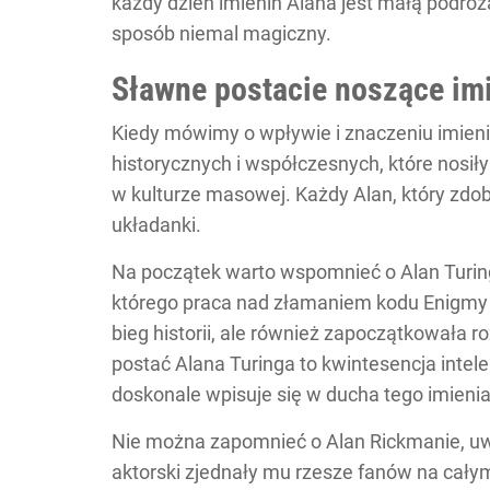
każdy dzień imienin Alana jest małą podróż
sposób niemal magiczny.
Sławne postacie noszące im
Kiedy mówimy o wpływie i znaczeniu imieni
historycznych i współczesnych, które nosiły 
w kulturze masowej. Każdy Alan, który zdoby
układanki.
Na początek warto wspomnieć o Alan Turing
którego praca nad złamaniem kodu Enigmy p
bieg historii, ale również zapoczątkowała
postać Alana Turinga to kwintesencja intelek
doskonale wpisuje się w ducha tego imienia
Nie można zapomnieć o Alan Rickmanie, uwi
aktorski zjednały mu rzesze fanów na całym ś