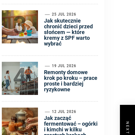
3
25 JUL 2026
Jak skutecznie
chronić dzieci przed
słońcem — które
kremy z SPF warto
wybrać
4
19 JUL 2026
Remonty domowe
krok po kroku – prace
proste i bardziej
ryzykowne
5
12 JUL 2026
Jak zacząć
fermentować – ogórki
i kimchi w kilku