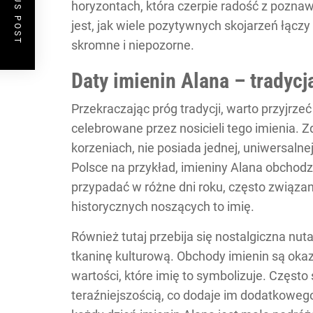
PREVIOUS POST
horyzontach, która czerpie radość z poznaw
jest, jak wiele pozytywnych skojarzeń łączy
skromne i niepozorne.
Daty imienin Alana – tradyc
Przekraczając próg tradycji, warto przyjrze
celebrowane przez nosicieli tego imienia. Z
korzeniach, nie posiada jednej, uniwersaln
Polsce na przykład, imieniny Alana obchod
przypadać w różne dni roku, często związan
historycznych noszących to imię.
Również tutaj przebija się nostalgiczna nuta 
tkaninę kulturową. Obchody imienin są okazj
wartości, które imię to symbolizuje. Często
teraźniejszością, co dodaje im dodatkowe