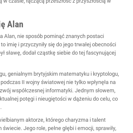
ą w czasie, łączącą przeszłość z przyszłością w
ię Alan
a Alan, nie sposób pominąć znanych postaci
to imię i przyczyniły się do jego trwałej obecności
ł sławę, dodał cząstkę siebie do tej fascynującej
u, genialnym brytyjskim matematyku i kryptologu,
odczas II wojny światowej nie tylko wpłynęła na
 rozwój współczesnej informatyki. Jednym słowem,
tualnej potęgi i nieugiętości w dążeniu do celu, co
.
elbianym aktorze, którego charyzma i talent
wiecie. Jego role, pełne głębi i emocji, sprawiły,