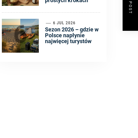
NEXT POST
prostych krokach
6
6 JUL 2026
Sezon 2026 – gdzie w
Polsce napłynie
najwięcej turystów