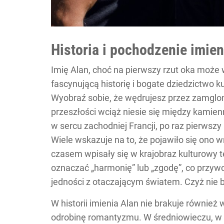
Historia i pochodzenie imien
Imię Alan, choć na pierwszy rzut oka może 
fascynującą historię i bogate dziedzictwo k
Wyobraź sobie, że wędrujesz przez zamglon
przeszłości wciąż niesie się między kamien
w sercu zachodniej Francji, po raz pierwsz
Wiele wskazuje na to, że pojawiło się ono w
czasem wpisały się w krajobraz kulturowy te
oznaczać „harmonię” lub „zgodę”, co przyw
jedności z otaczającym światem. Czyż nie b
W historii imienia Alan nie brakuje równie
odrobinę romantyzmu. W średniowieczu, w e