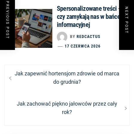
PREVIOUS POST
Spersonalizowane treści —
NEXT POST
czy zamykają nas w bańce
informacyjnej
BY
REDCACTUS
17 CZERWCA 2026
Nawigacja
Previous
Jak zapewnić hortensjom zdrowie od marca
wpisu
post:
do grudnia?
Next
Jak zachować piękno jałowców przez cały
post:
rok?