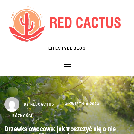
Skip
to
content
LIFESTYLE BLOG
Primary
Menu
BY
REDCACTUS
3 KWIETNIA 2023
RÓŻNOŚCI
Drzewka owocowe: jak troszczyć się o nie