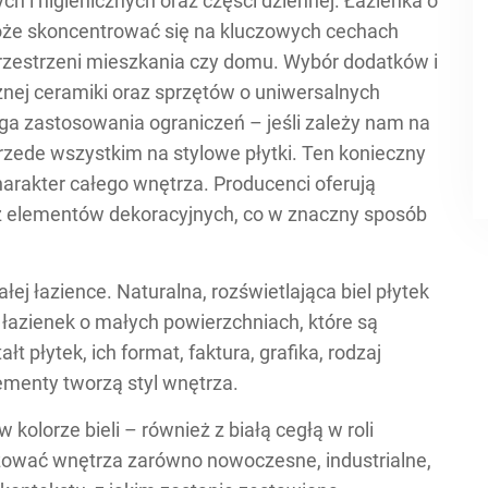
h i higienicznych oraz części dziennej. Łazienka o
oże skoncentrować się na kluczowych cechach
ą przestrzeni mieszkania czy domu. Wybór dodatków i
nej ceramiki oraz sprzętów o uniwersalnych
a zastosowania ograniczeń – jeśli zależy nam na
rzede wszystkim na stylowe płytki. Ten konieczny
arakter całego wnętrza. Producenci oferują
z elementów dekoracyjnych, co w znaczny sposób
ej łazience. Naturalna, rozświetlająca biel płytek
 łazienek o małych powierzchniach, które są
 płytek, ich format, faktura, grafika, rodzaj
ementy tworzą styl wnętrza.
 kolorze bieli – również z białą cegłą w roli
ować wnętrza zarówno nowoczesne, industrialne,