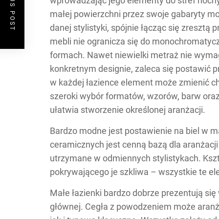
PREVIOUS POST
wprowadzając jego elementy do stref nocnyc
małej powierzchni przez swoje gabaryty m
danej stylistyki, spójnie łącząc się zreszt
mebli nie ogranicza się do monochromatycz
formach. Nawet niewielki metraż nie wymag
konkretnym designie, zaleca się postawić p
w każdej łazience element może zmienić ch
szeroki wybór formatów, wzorów, barw ora
ułatwia stworzenie określonej aranżacji.
Bardzo modne jest postawienie na biel w mał
ceramicznych jest cenną bazą dla aranżacji
utrzymane w odmiennych stylistykach. Kształt
pokrywającego je szkliwa – wszystkie te el
Małe łazienki bardzo dobrze prezentują się w
głównej. Cegła z powodzeniem może aranż