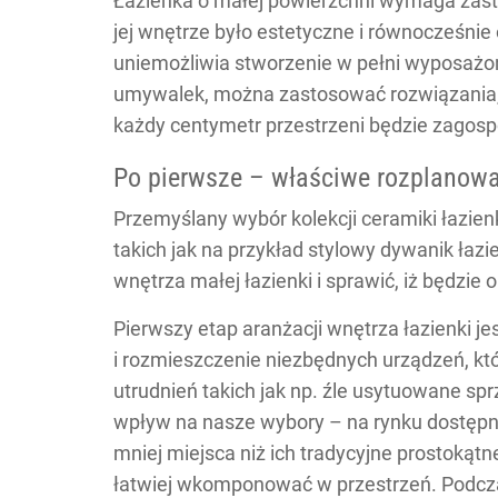
Łazienka o małej powierzchni wymaga zast
jej wnętrze było estetyczne i równocześnie 
uniemożliwia stworzenie w pełni wyposażon
umywalek, można zastosować rozwiązania, kt
każdy centymetr przestrzeni będzie zago
Po pierwsze – właściwe rozplanowan
Przemyślany wybór kolekcji ceramiki łazie
takich jak na przykład stylowy dywanik łaz
wnętrza małej łazienki i sprawić, iż będzie 
Pierwszy etap aranżacji wnętrza łazienki j
i rozmieszczenie niezbędnych urządzeń, któ
utrudnień takich jak np. źle usytuowane 
wpływ na nasze wybory – na rynku dostęp
mniej miejsca niż ich tradycyjne prostokątne
łatwiej wkomponować w przestrzeń. Podczas 