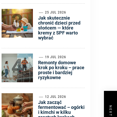
3
25 JUL 2026
Jak skutecznie
chronić dzieci przed
słońcem — które
kremy z SPF warto
wybrać
4
19 JUL 2026
Remonty domowe
krok po kroku – prace
proste i bardziej
ryzykowne
5
12 JUL 2026
Jak zacząć
fermentować – ogórki
i kimchi w kilku