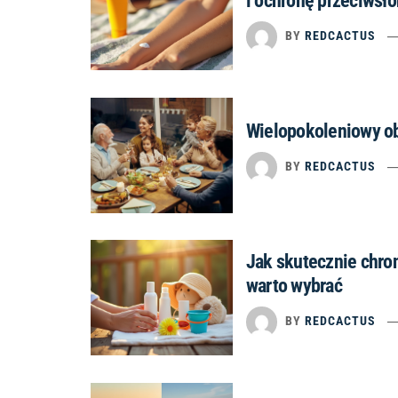
i ochronę przeciwsł
BY
REDCACTUS
Wielopokoleniowy obi
BY
REDCACTUS
Jak skutecznie chro
warto wybrać
BY
REDCACTUS