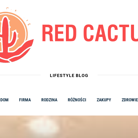
LIFESTYLE BLOG
DOM
FIRMA
RODZINA
RÓŻNOŚCI
ZAKUPY
ZDROWIE