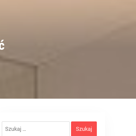
ć
Szukaj: