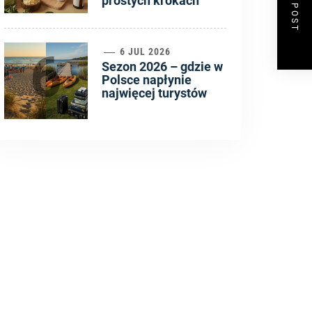
NEXT POST
prostych krokach
6
6 JUL 2026
Sezon 2026 – gdzie w
Polsce napłynie
najwięcej turystów