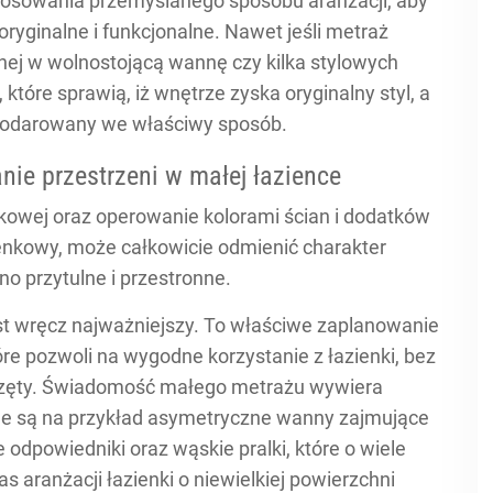
osowania przemyślanego sposobu aranżacji, aby
oryginalne i funkcjonalne. Nawet jeśli metraż
ej w wolnostojącą wannę czy kilka stylowych
óre sprawią, iż wnętrze zyska oryginalny styl, a
spodarowany we właściwy sposób.
ie przestrzeni w małej łazience
nkowej oraz operowanie kolorami ścian i dodatków
ienkowy, może całkowicie odmienić charakter
ono przytulne i przestronne.
est wręcz najważniejszy. To właściwe zaplanowanie
re pozwoli na wygodne korzystanie z łazienki, bez
sprzęty. Świadomość małego metrażu wywiera
ne są na przykład asymetryczne wanny zajmujące
 odpowiedniki oraz wąskie pralki, które o wiele
aranżacji łazienki o niewielkiej powierzchni