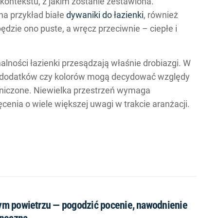
 kontekstu, z jakim zostanie zestawiona.
na przykład białe
dywaniki do łazienki
, również
będzie ono puste, a wręcz przeciwnie – ciepłe i
alności łazienki przesądzają właśnie drobiazgi. W
 dodatków czy kolorów mogą decydować względy
aniczone. Niewielka przestrzeń wymaga
enia o wiele większej uwagi w trakcie aranżacji.
m powietrzu — pogodzić pocenie, nawodnienie