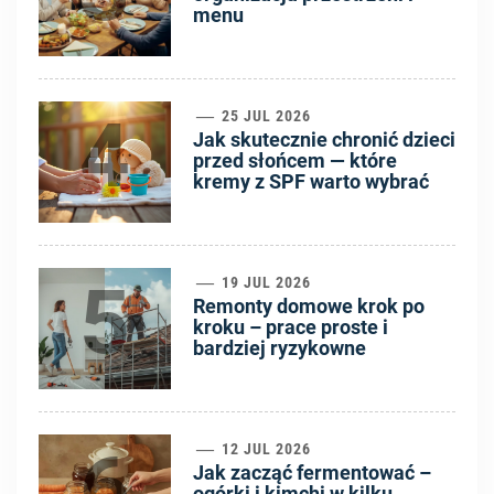
menu
4
25 JUL 2026
Jak skutecznie chronić dzieci
przed słońcem — które
kremy z SPF warto wybrać
5
19 JUL 2026
Remonty domowe krok po
kroku – prace proste i
bardziej ryzykowne
6
12 JUL 2026
Jak zacząć fermentować –
ogórki i kimchi w kilku