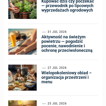
1
Kupować dziś czy poczekać
— przewodnik po lipcowych
wyprzedażach ogrodowych
2
31 JUL 2026
Aktywność na świeżym
powietrzu — pogodzić
pocenie, nawodnienie i
ochronę przeciwsłoneczną
3
27 JUL 2026
Wielopokoleniowy obiad –
organizacja przestrzeni i
menu
25 JUL 2026