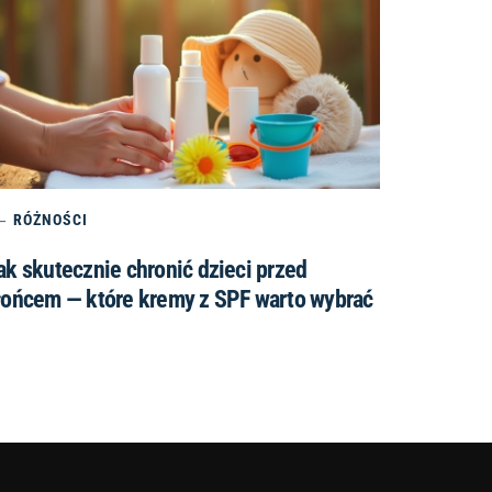
RÓŻNOŚCI
ak skutecznie chronić dzieci przed
łońcem — które kremy z SPF warto wybrać