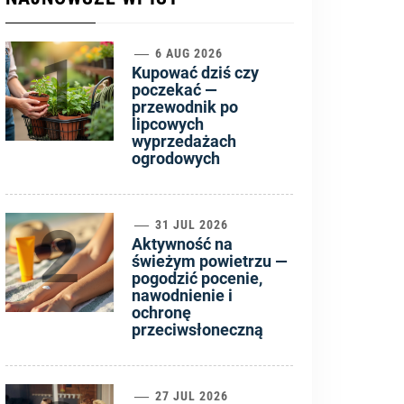
1
6 AUG 2026
Kupować dziś czy
poczekać —
przewodnik po
lipcowych
wyprzedażach
ogrodowych
2
31 JUL 2026
Aktywność na
świeżym powietrzu —
pogodzić pocenie,
nawodnienie i
ochronę
przeciwsłoneczną
27 JUL 2026