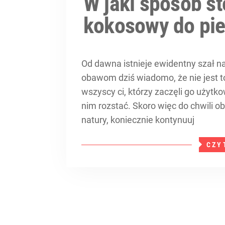
W jaki sposób st
kokosowy do pie
Od dawna istnieje ewidentny szał 
obawom dziś wiadomo, że nie jest 
wszyscy ci, którzy zaczęli go użytk
nim rozstać. Skoro więc do chwili o
natury, koniecznie kontynuuj
CZY