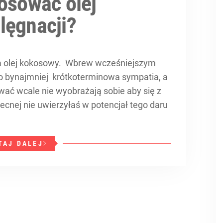
osować olej
lęgnacji?
na olej kokosowy. Wbrew wcześniejszym
to bynajmniej krótkoterminowa sympatia, a
ować wcale nie wyobrażają sobie aby się z
becnej nie uwierzyłaś w potencjał tego daru
TAJ DALEJ