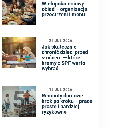
3
Wielopokoleniowy
obiad – organizacja
przestrzeni i menu
4
25 JUL 2026
Jak skutecznie
chronić dzieci przed
słońcem — które
kremy z SPF warto
wybrać
5
19 JUL 2026
Remonty domowe
krok po kroku – prace
proste i bardziej
ryzykowne