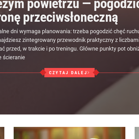
żym powietrzu — pogodzić
ronę przeciwsłoneczną
ne dni wymaga planowania: trzeba pogodzić chęć ruchu
ajdziesz zintegrowany przewodnik praktyczny z liczba
ć przed, w trakcie i po treningu. Główne punkty pot ob
 ścieranie
CZYTAJ DALEJ