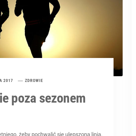
A 2017
ZDROWIE
wie poza sezonem
niego, żeby pochwalić się ulepszoną linią.