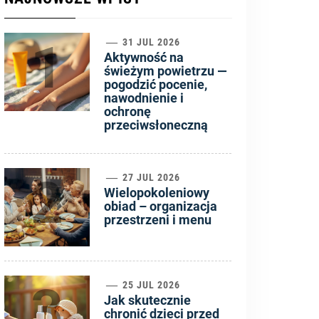
1
31 JUL 2026
Aktywność na
świeżym powietrzu —
pogodzić pocenie,
nawodnienie i
ochronę
przeciwsłoneczną
2
27 JUL 2026
Wielopokoleniowy
obiad – organizacja
przestrzeni i menu
3
25 JUL 2026
Jak skutecznie
chronić dzieci przed