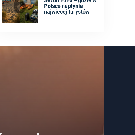
6
Sezon 2026 – gdzie w
Polsce napłynie
najwięcej turystów