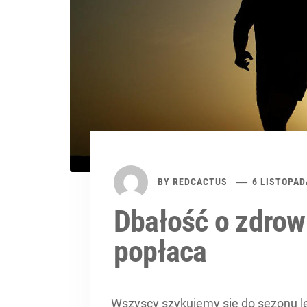
BY
REDCACTUS
6 LISTOPAD
Dbałość o zdro
popłaca
Wszyscy szykujemy się do sezonu let